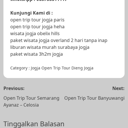
Kunjungi Kami di :
open trip tour jogja paris
open trip tour jogja heha
wisata jogja obelix hills
paket wisata jogja overland 2 hari tanpa inap
liburan wisata murah surabaya jogja
paket wisata 3h2m jogja
Category :
Jogja
Open Trip Tour Dieng Jogja
Navigasi
Previous:
Next:
pos
Open Trip Tour Semarang
Open Trip Tour Banyuwangi
Ayanaz – Celosia
Tinggalkan Balasan