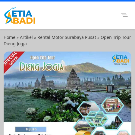
Skip
to
content
Setia Abadi Group
Paket Wisata Murah, Rental Mobil dan Rental Motor
Surabaya
Home
»
Artikel
»
Rental Motor Surabaya Pusat
»
Open Trip Tour
Dieng Jogja