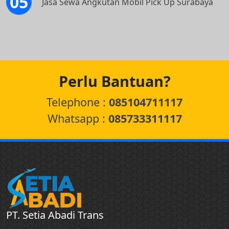
Jasa Sewa Angkutan Mobil Pick Up Surabaya
Perlu Bantuan?
Telephone :
085104711117
Whatsapp :
085733311117
PT. Setia Abadi Trans