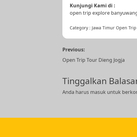
Kunjungi Kami di :
open trip explore banyuwang
Category :
Jawa Timur
Open Trip
Navigasi
Previous:
pos
Open Trip Tour Dieng Jogja
Tinggalkan Balasa
Anda harus
masuk
untuk berko