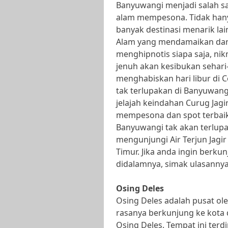
Banyuwangi menjadi salah sa
alam mempesona. Tidak hany
banyak destinasi menarik lai
Alam yang mendamaikan dari 
menghipnotis siapa saja, nik
jenuh akan kesibukan sehari-
menghabiskan hari libur di C
tak terlupakan di Banyuwan
jelajah keindahan Curug Jag
mempesona dan spot terbai
Banyuwangi tak akan terlupa
mengunjungi Air Terjun Jagir
Timur. Jika anda ingin berk
didalamnya, simak ulasannya 
Osing Deles
Osing Deles adalah pusat ol
rasanya berkunjung ke kota d
Osing Deles. Tempat ini terdi