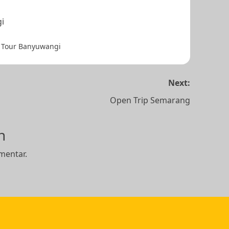
i
 Tour Banyuwangi
Next:
Open Trip Semarang
n
mentar.