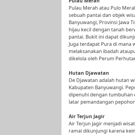
Pulau Merah
Pulau Merah atau Pulo Merah
sebuah pantai dan objek wi
Banyuwangi, Provinsi Jawa Ti
hijau kecil dengan tanah ber
pantai. Bukit ini dapat dikunj
Juga terdapat Pura di mana
melaksanakan ibadah ataupun
dikelola oleh Perum Perhutan
Hutan Djawatan
De Djawatan adalah hutan wis
Kabupaten Banyuwangi. Pepo
dipenuhi dengan tumbuhan ep
latar pemandangan pepohona
Air Terjun Jagir
Air Terjun Jagir menjadi wis
ramai dikunjungi karena ke