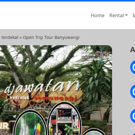
Home
Rental
I
il dan Rental Motor Surabaya
 terdekat
»
Open Trip Tour Banyuwangi
A