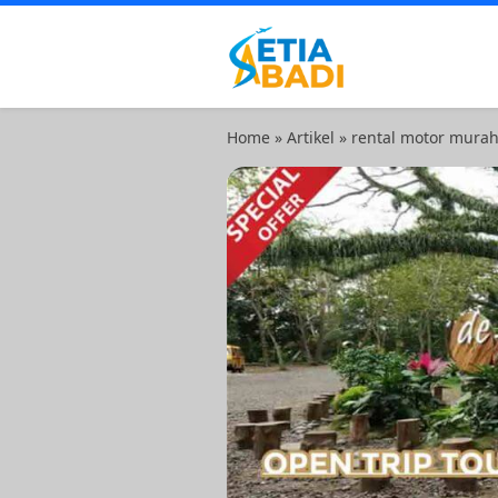
Skip
to
content
Setia Abadi Group
Paket Wisata Murah, Rental Mob
Home
»
Artikel
»
rental motor murah