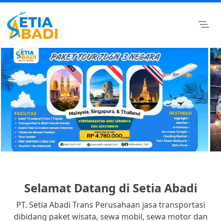
Skip
to
content
Setia Abadi Group
Paket Wisata Murah, Rental Mobil dan Rental Motor
Surabaya
Selamat Datang di Setia Abadi
PT. Setia Abadi Trans Perusahaan jasa transportasi
dibidang paket wisata, sewa mobil, sewa motor dan