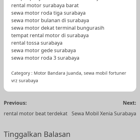
rental motor surabaya barat
sewa motor roda tiga surabaya
sewa motor bulanan di surabaya
sewa motor dekat terminal bungurasih
tempat rental motor di surabaya
rental tossa surabaya
sewa motor gede surabaya
sewa motor roda 3 surabaya
Category :
Motor
Bandara Juanda
,
sewa mobil fortuner
vrz surabaya
Navigasi
Previous:
Next:
pos
rental motor beat terdekat
Sewa Mobil Xenia Surabaya
Tinggalkan Balasan