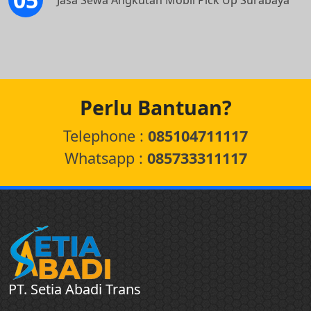
Perlu Bantuan?
Telephone :
085104711117
Whatsapp :
085733311117
PT. Setia Abadi Trans