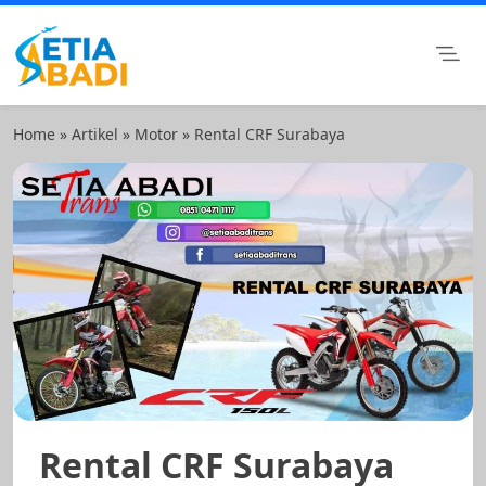
Skip
to
content
Setia Abadi Group
Paket Wisata Murah, Rental Mobil dan Rental Motor
Surabaya
Home
»
Artikel
»
Motor
»
Rental CRF Surabaya
Rental CRF Surabaya