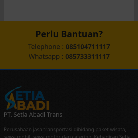
Perlu Bantuan?
Telephone :
085104711117
Whatsapp :
085733311117
PT. Setia Abadi Trans
Perusahaan jasa transportasi dibidang paket wisata,
sewa mobil, sewa motor dan catering. Kehadiran Setia