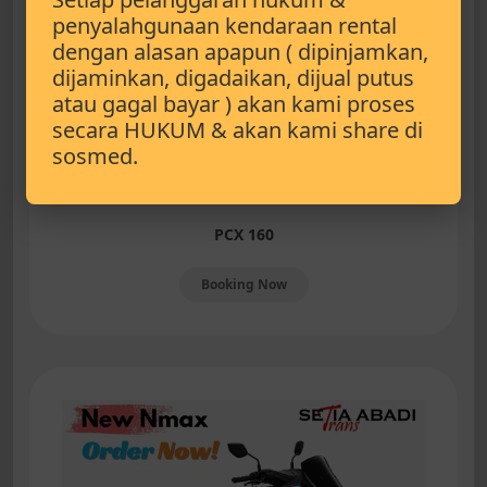
penyalahgunaan kendaraan rental
dengan alasan apapun ( dipinjamkan,
dijaminkan, digadaikan, dijual putus
atau gagal bayar ) akan kami proses
secara HUKUM & akan kami share di
sosmed.
PCX 160
Booking Now