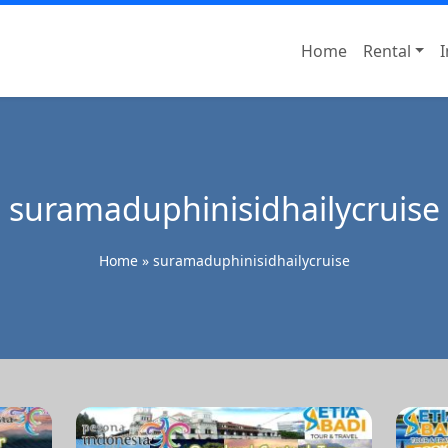
Home
Rental
I
il dan Rental Motor Surabaya
suramaduphinisidhailycruise
Home
»
suramaduphinisidhailycruise