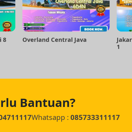
i 8
Overland Central Java
Jakar
1
rlu Bantuan?
04711117
Whatsapp :
085733311117