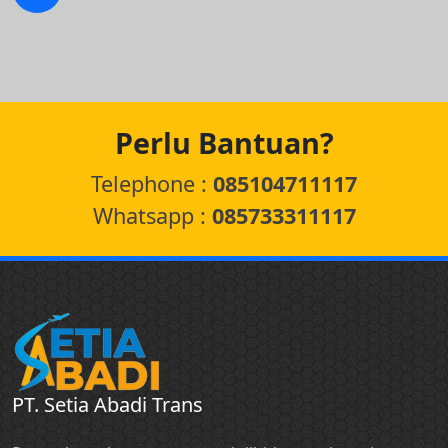
Perlu Bantuan?
Telephone :
085104711117
Whatsapp :
085733311117
PT. Setia Abadi Trans