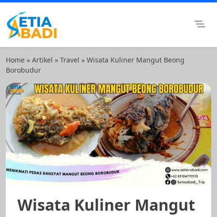
Skip
to
content
Setia Abadi Group
Paket Wisata Murah, Rental Mobil dan Rental Motor
Surabaya
Home
»
Artikel
»
Travel
»
Wisata Kuliner Mangut Beong
Borobudur
Wisata Kuliner Mangut