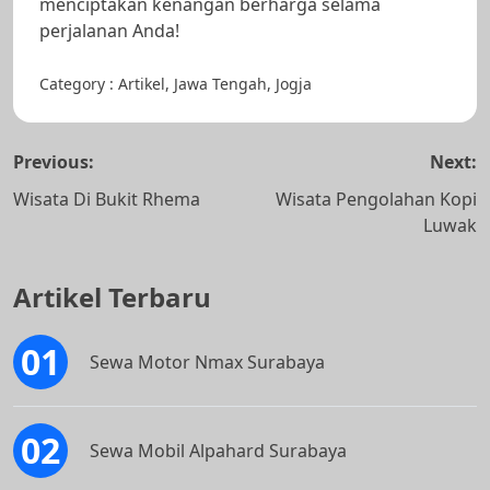
menciptakan kenangan berharga selama
perjalanan Anda!
Category :
Artikel
,
Jawa Tengah
,
Jogja
Navigasi
Previous:
Next:
pos
Wisata Di Bukit Rhema
Wisata Pengolahan Kopi
Luwak
Artikel Terbaru
Sewa Motor Nmax Surabaya
Sewa Mobil Alpahard Surabaya