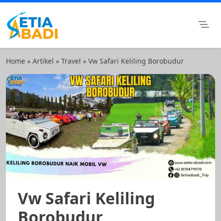
Skip
to
content
Setia Abadi Group
Paket Wisata Murah, Rental Mobil dan Rental Motor
Surabaya
Home
»
Artikel
»
Travel
»
Vw Safari Keliling Borobudur
Vw Safari Keliling
Borobudur