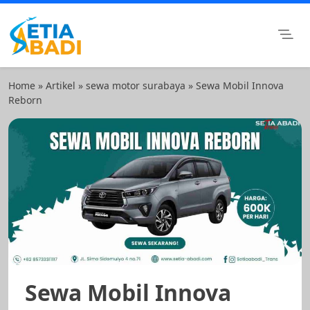
Skip
to
content
Setia Abadi Group
Paket Wisata Murah, Rental Mobil dan Rental Motor
Surabaya
Home
»
Artikel
»
sewa motor surabaya
»
Sewa Mobil Innova
Reborn
Sewa Mobil Innova