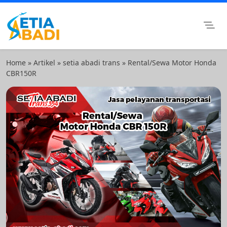
Skip
to
content
Setia Abadi Group
Paket Wisata Murah, Rental Mobil dan Rental Motor
Surabaya
Home
»
Artikel
»
setia abadi trans
»
Rental/Sewa Motor Honda
CBR150R