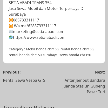
SETIA ABADI TRANS 354
Jasa Sewa Mobil dan Motor Terpercaya Di
Surabaya
085733311117
Wa.me/6285733311117
marketing@setia-abadi.com
https://www.setia-abadi.com
Category :
Mobil
honda cbr150
,
rental honda cbr150
,
rental honda cbr150 surabaya
,
sewa honda cbr150
Navigasi
Previous:
Next:
pos
Rental Sewa Vespa GTS
Antar Jemput Bandara
Juanda Stasiun Gubeng
Pasar Turi
Tinggalkan Balasan