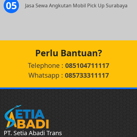
Jasa Sewa Angkutan Mobil Pick Up Surabaya
Perlu Bantuan?
Telephone :
085104711117
Whatsapp :
085733311117
PT. Setia Abadi Trans