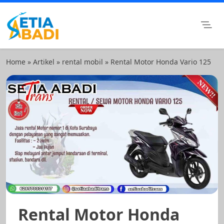
Skip
to
content
Setia Abadi Group
Paket Wisata Murah, Rental Mobil dan Rental Motor
Surabaya
Home
»
Artikel
»
rental mobil
»
Rental Motor Honda Vario 125
Rental Motor Honda