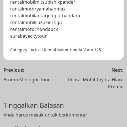
rentalmobilmitsubishixpander
rentalmotoryamahanmax
rentalmobilantarjemputbandara
rentalmobilsuzukiertiga
rentalmotorhondapcx
surabayacitytour
Category :
Artikel
Rental Motor Honda Vario 125
Navigasi
Previous:
Next:
pos
Bromo Midnight Tour
Rental Mobil Toyota Hiace
Premio
Tinggalkan Balasan
Anda harus
masuk
untuk berkomentar.