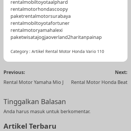
rentalmobiltoyotaalphard
rentalmotorhondascoopy
paketrentalmotorsurabaya
rentalmobiltoyotafortuner
rentalmotoryamahalexi
paketwisatajogjaoverland2haritanpainap
Category :
Artikel
Rental Motor Honda Vario 110
Navigasi
Previous:
Next:
pos
Rental Motor Yamaha Mio J
Rental Motor Honda Beat
Tinggalkan Balasan
Anda harus
masuk
untuk berkomentar.
Artikel Terbaru