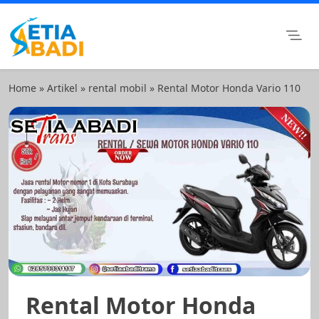
Skip
to
content
Setia Abadi Group
Paket Wisata Murah, Rental Mobil dan Rental Motor
Surabaya
Home
»
Artikel
»
rental mobil
»
Rental Motor Honda Vario 110
Rental Motor Honda