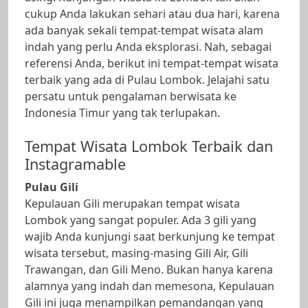
cukup Anda lakukan sehari atau dua hari, karena
ada banyak sekali tempat-tempat wisata alam
indah yang perlu Anda eksplorasi. Nah, sebagai
referensi Anda, berikut ini tempat-tempat wisata
terbaik yang ada di Pulau Lombok. Jelajahi satu
persatu untuk pengalaman berwisata ke
Indonesia Timur yang tak terlupakan.
Tempat Wisata Lombok Terbaik dan
Instagramable
Pulau Gili
Kepulauan Gili merupakan tempat wisata
Lombok yang sangat populer. Ada 3 gili yang
wajib Anda kunjungi saat berkunjung ke tempat
wisata tersebut, masing-masing Gili Air, Gili
Trawangan, dan Gili Meno. Bukan hanya karena
alamnya yang indah dan memesona, Kepulauan
Gili ini juga menampilkan pemandangan yang