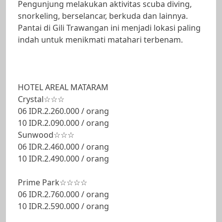
Pengunjung melakukan aktivitas scuba diving,
snorkeling, berselancar, berkuda dan lainnya.
Pantai di Gili Trawangan ini menjadi lokasi paling
indah untuk menikmati matahari terbenam.
HOTEL AREAL MATARAM
Crystal☆☆☆
06 IDR.2.260.000 / orang
10 IDR.2.090.000 / orang
Sunwood☆☆☆
06 IDR.2.460.000 / orang
10 IDR.2.490.000 / orang
Prime Park☆☆☆☆
06 IDR.2.760.000 / orang
10 IDR.2.590.000 / orang