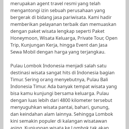
merupakan agent travel resmi yang telah
mengantongi izin sebuah perusahaan yang
bergerak di bidang jasa pariwisata. Kami hadir
memberikan pelayanan terbaik dan memuaskan
dengan paket wisata lengkap seperti Paket
Honeymoon, Wisata Keluarga, Private Tour, Open
Trip, Kunjungan Kerja, hingga Event dan Jasa
Sewa Mobil dengan harga yang terjangkau.
Pulau Lombok Indonesia menjadi salah satu
destinasi wisata sangat hits di Indonesia bagian
Timur. Sering orang menyebutnya, Pulau Bali
Indonesia Timur. Ada banyak tempat wisata yang
bisa kamu kunjungi bersama keluarga. Pulau
dengan luas lebih dari 4800 kilometer tersebut
menyuguhkan wisata pantai, bahari, gunung,
dan keindahan alam lainnya. Sehingga Lombok
kini semakin populer di kalangan wisatawan
asing. Kunjungan wisata ke Lombok tak akan