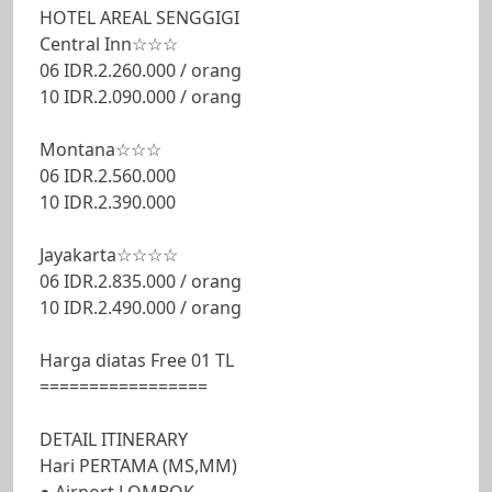
HOTEL AREAL SENGGIGI
Central Inn☆☆☆
06 IDR.2.260.000 / orang
10 IDR.2.090.000 / orang
Montana☆☆☆
06 IDR.2.560.000
10 IDR.2.390.000
Jayakarta☆☆☆☆
06 IDR.2.835.000 / orang
10 IDR.2.490.000 / orang
Harga diatas Free 01 TL
=================
DETAIL ITINERARY
Hari PERTAMA (MS,MM)