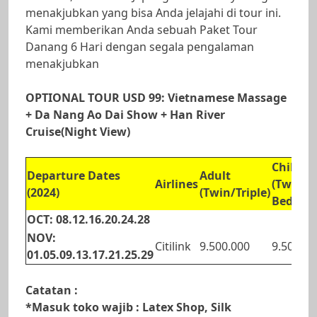
menakjubkan yang bisa Anda jelajahi di tour ini.
Kami memberikan Anda sebuah Paket Tour
Danang 6 Hari dengan segala pengalaman
menakjubkan
OPTIONAL TOUR USD 99: Vietnamese Massage
+ Da Nang Ao Dai Show + Han River
Cruise(Night View)
Child
Departure Dates
Adult
Airlines
(Twin/X
(2024)
(Twin/Triple)
Bed)
OCT: 08.12.16.20.24.28
NOV:
Citilink
9.500.000
9.500.00
01.05.09.13.17.21.25.29
Catatan :
*Masuk toko wajib : Latex Shop, Silk