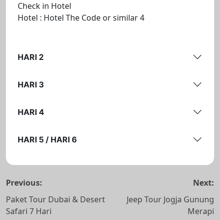
Check in Hotel
Hotel : Hotel The Code or similar 4
HARI 2
HARI 3
HARI 4
HARI 5 / HARI 6
Navigasi
Previous:
Next:
pos
Paket Tour Dubai & Desert
Jeep Tour Jogja Gunung
Safari 7 Hari
Merapi