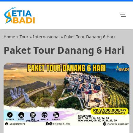
Skip
to
content
Setia Abadi Group
Paket Wisata Murah, Rental Mobil dan Rental Motor
Surabaya
Home
»
Tour
»
Internasional
»
Paket Tour Danang 6 Hari
Paket Tour Danang 6 Hari