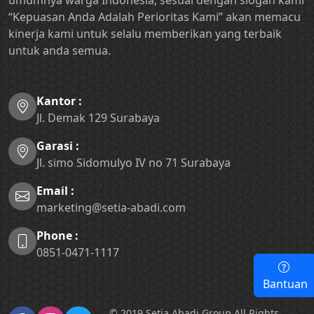
umumnya warga Indonesia, sesuai dengan slogan kami
“Kepuasan Anda Adalah Perioritas Kami” akan memacu
kinerja kami untuk selalu memberikan yang terbaik
untuk anda semua.
Kantor :
Jl. Demak 129 Surabaya
Garasi :
Jl. simo Sidomulyo IV no 71 Surabaya
Email :
marketing@setia-abadi.com
Phone :
0851-0471-1117
Bantuan
© 2019 Setia Abadi Group All Rights