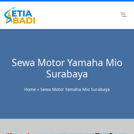
Skip
to
content
Setia Abadi Group
Paket Wisata Murah, Rental Mobil dan Rental Motor
Surabaya
Sewa Motor Yamaha Mio
Surabaya
Home
»
Sewa Motor Yamaha Mio Surabaya