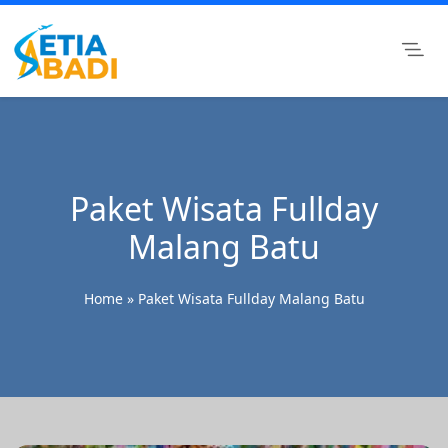
Skip
to
content
Setia Abadi Group
Paket Wisata Murah, Rental Mobil dan Rental Motor
Surabaya
Paket Wisata Fullday
Malang Batu
Home
»
Paket Wisata Fullday Malang Batu