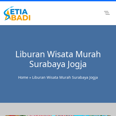
Skip
to
content
Setia Abadi Group
Paket Wisata Murah, Rental Mobil dan Rental Motor
Surabaya
Liburan Wisata Murah
Surabaya Jogja
Home
»
Liburan Wisata Murah Surabaya Jogja